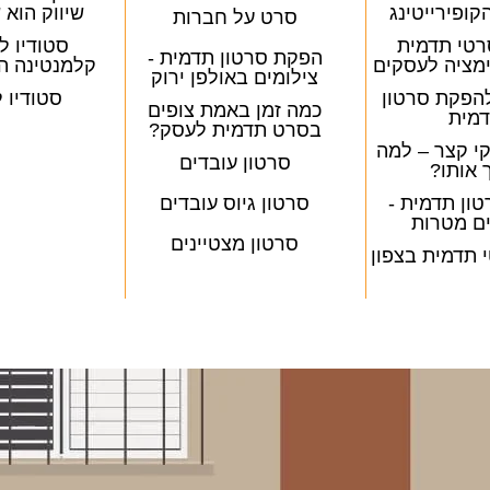
קופירייטינג
שיווק הוא
סרט על חברות
טי תדמית
סטודיו ל
הפקת סרטון תדמית -
ימציה לעסקים
קלמנטינה ה
צילומים באולפן ירוק
הפקת סרטון
סטודיו 
כמה זמן באמת צופים
מית
בסרט תדמית לעסק?
קי קצר – למה
סרטון עובדים
 אותו?
ון תדמית -
סרטון גיוס עובדים
ם מטרות
סרטון מצטיינים
תדמית בצפון