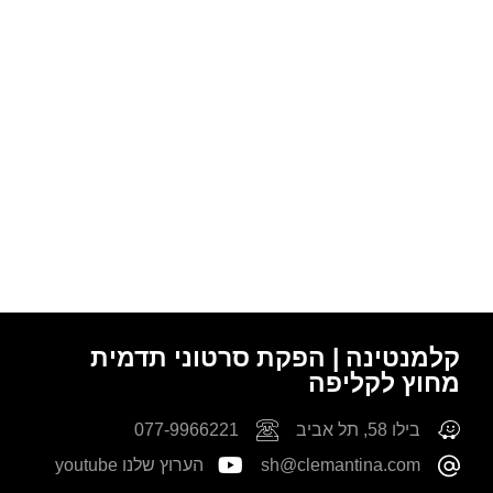
קלמנטינה | הפקת סרטוני תדמית
מחוץ לקליפה
בילו 58, תל אביב
077-9966221
sh@clemantina.com
הערוץ שלנו youtube