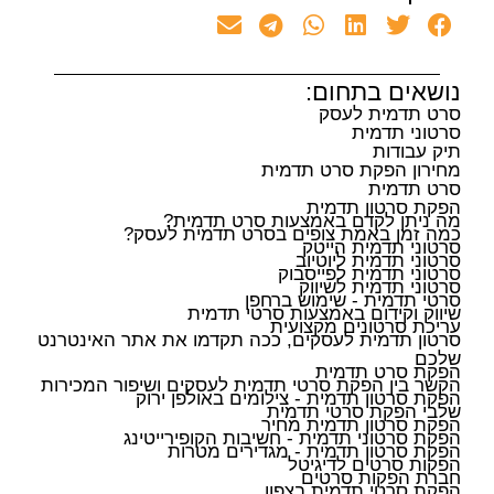
נושאים בתחום:
סרט תדמית לעסק
סרטוני תדמית
תיק עבודות
מחירון הפקת סרט תדמית
סרט תדמית
הפקת סרטון תדמית
מה ניתן לקדם באמצעות סרט תדמית?
כמה זמן באמת צופים בסרט תדמית לעסק?
סרטוני תדמית הייטק
סרטוני תדמית ליוטיוב
סרטוני תדמית לפייסבוק
סרטוני תדמית לשיווק
סרטי תדמית - שימוש ברחפן
שיווק וקידום באמצעות סרטי תדמית
עריכת סרטונים מקצועית
סרטון תדמית לעסקים, ככה תקדמו את אתר האינטרנט
שלכם
הפקת סרט תדמית
הקשר בין הפקת סרטי תדמית לעסקים ושיפור המכירות
הפקת סרטון תדמית - צילומים באולפן ירוק
שלבי הפקת סרטי תדמית
הפקת סרטון תדמית מחיר
הפקת סרטוני תדמית - חשיבות הקופירייטינג
הפקת סרטון תדמית - מגדירים מטרות
הפקות סרטים לדיגיטל
חברת הפקות סרטים
הפקת סרטי תדמית בצפון