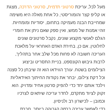
מעל לכל, עריכת
סרטוני תדמית
,
סרטוני הדרכה
, מצגת
או קליפ קצר והומוריסטי, כל אחת מאלה היא משימה
שמחייבת הבנה מעמיקה בתחום, יסודיות ומומחיות.
זוהי אמנות של ממש, ואין ספק שאם ניתן את חומרי
הגלם לאנשי מקצוע שונים, נקבל סרטונים שונים
לחלוטין. אם כן, בחירת האדם האחראי על מלאכת
העריכה חשובה לא פחות מכל שלב אחר בתהליך,
לרבות גיבוש הקונספט, בניית התסריט וביצוע
הצילומים בשטח. עורך הווידאו הוא זה שיבחן כל סצנה
וכל דקת צילום, יבחר את נקודות החיתוך האידאליות
וילכד אותם יחד כדי להפיק סרטון אחיד ומדויק. הוא
זקוק לציוד מתקדם, לחדר עריכה שיתאים לצרכיו
וכמובן – לכישרון רב ולניסיון.
כדי לאפשר עריכה ברמה הגבוהה ביותר, חברת