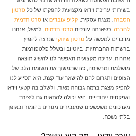
התשובה הפשוטה לשאלה הזו היא שרצוי להשתמש
בשירותי עריכת וידאו מקצועית להפקתו של כל
סרטון
הסברה
, מצגת עסקית,
קליפ עובדים
או
סרט תדמית
לחברה
. כשאנחנו עורכים
סרטי תדמית
, למשל, אנחנו
מדברים למעשה על
סרטון שיווקי
שנרצה להפיץ
ברשתות החברתיות, ביוטיוב ובשלל פלטפורמות
אחרות. עריכה מקצועית תאפשר לנו להשיג תוצאה
מושלמת ומרשימה, כזו שתמשוך את תשומת הלב של
הצופים ותגרום להם להישאר עוד קצת. היא תסייע לנו
להפיק מצגת ברמה גבוהה מאוד, ולשלב בה קטעי וידאו
ואפקטים ייחודייים. היא יכולה להתאים גם ליצירת
מערכונים משעשעים שמעבירים מסרים בהומור ובאופן
בלתי נשכח.