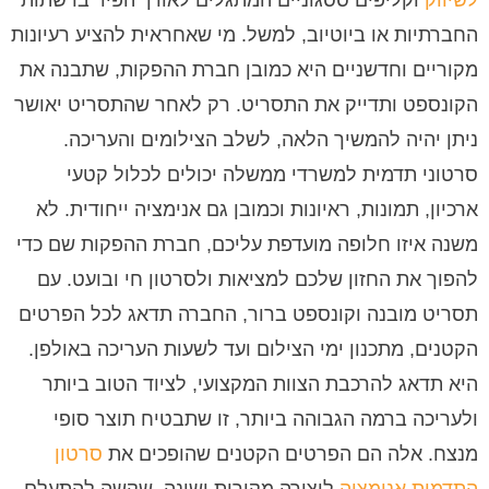
לשיווק
וקליפים ססגוניים המתגלים לאורך הפיד ברשתות
החברתיות או ביוטיוב, למשל. מי שאחראית להציע רעיונות
מקוריים וחדשניים היא כמובן חברת ההפקות, שתבנה את
הקונספט ותדייק את התסריט. רק לאחר שהתסריט יאושר
ניתן יהיה להמשיך הלאה, לשלב הצילומים והעריכה.
סרטוני תדמית למשרדי ממשלה יכולים לכלול קטעי
ארכיון, תמונות, ראיונות וכמובן גם אנימציה ייחודית. לא
משנה איזו חלופה מועדפת עליכם, חברת ההפקות שם כדי
להפוך את החזון שלכם למציאות ולסרטון חי ובועט. עם
תסריט מובנה וקונספט ברור, החברה תדאג לכל הפרטים
הקטנים, מתכנון ימי הצילום ועד לשעות העריכה באולפן.
היא תדאג להרכבת הצוות המקצועי, לציוד הטוב ביותר
ולעריכה ברמה הגבוהה ביותר, זו שתבטיח תוצר סופי
מנצח. אלה הם הפרטים הקטנים שהופכים את
סרטון