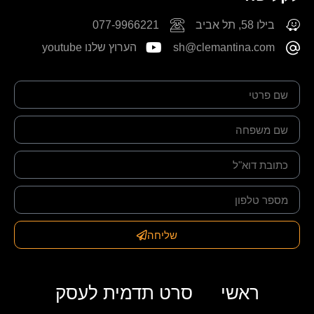
בילו 58, תל אביב
077-9966221
sh@clemantina.com
הערוץ שלנו youtube
שליחה
ראשי
סרט תדמית לעסק