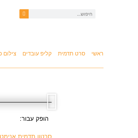
ראשי
סרט תדמית
קליפ עובדים
צילום כ
הופק עבור:
סרטון תדמית אנימטו