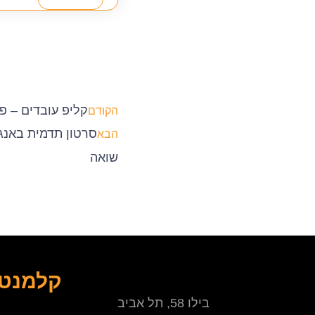
קליפ עובדים – פ
הקודם
סרטון תדמית באנגל
הבא
שואה
קלמנטי
בילו 58, תל אביב