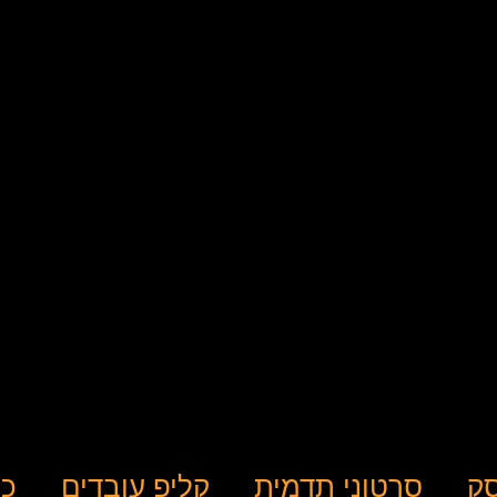
ק
סרטוני תדמית
קליפ עובדים
כת