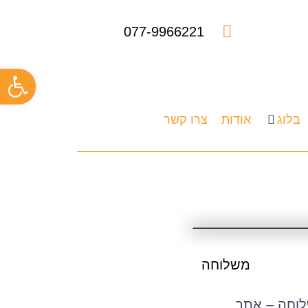
077-9966221
פתח
בלוג
אודות
צרו קשר
משלוחה
וחה – אתר