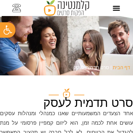
כתבו עלינו
סרט תדמית לעסק
סרטוני תדמית
סרטוני הדרכה
קליפ עובדים
תיק עבודות
פתח
דף הבית
|
סרט תדמית לעסק
סרט תדמית לעסק
אחד הצעדים המשמעותיים שאנו כמנהלי ומנהלות עסקים
עושים אחת לכמה זמן, הוא ליזום קמפיין פרסומי על מנת
להגדיל את הרווחים. לא לכל חברה יש תקציב המאפשר