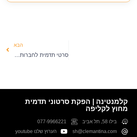
הבא
סרטי תדמית לחברות – חברת ג'וס פלאס ישראל
קלמנטינה | הפקת סרטוני תדמית
מחוץ לקליפה
בילו 58, תל אביב
077-9966221
sh@clemantina.com
הערוץ שלנו youtube