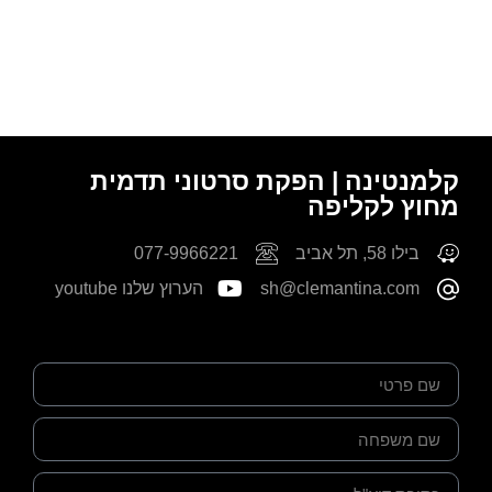
קלמנטינה | הפקת סרטוני תדמית
מחוץ לקליפה
בילו 58, תל אביב
077-9966221
sh@clemantina.com
הערוץ שלנו youtube