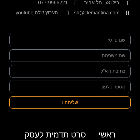
בילו 58, תל אביב
077-9966221
sh@clemantina.com
הערוץ שלנו youtube
שליחה
ראשי
סרט תדמית לעסק