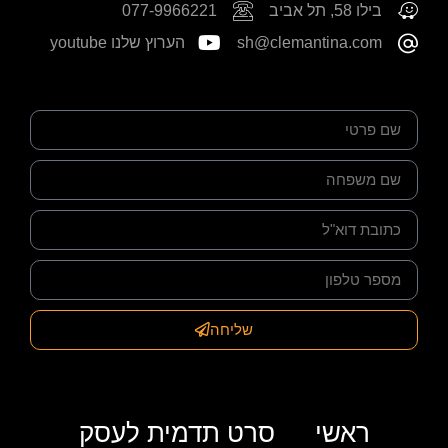
בילו 58, תל אביב
077-9966221
sh@clemantina.com
הערוץ שלנו youtube
שליחה
ראשי
סרט תדמית לעסק