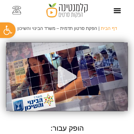
פתח
צרו קשר
כתבו עלינו
סרט תדמית לעסק
סרטוני תדמית
סרטוני הדרכה
קליפ עובדים
תיק עבודות
דף הבית
|
הפקת סרטון תדמית – משרד הבינוי והשיכון
הופק עבור: