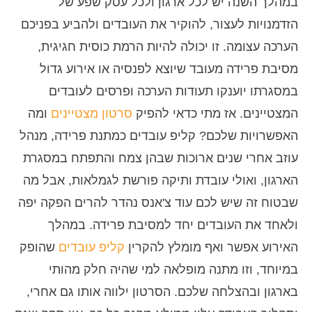
במהלך השנה יש לכל ארגון ולכל עסק שפע של
הזדמנויות לעצור, להוקיר את העובדים ולהביע בפניכם
הערכה עצומה. זו יכולה להיות הרמת כוסית חגיגית,
מסיבת פרידה מעובד שיוצא לפנסיה או אירוע גדול
במסגרתו יוענקו תעודות הערכה ופרסים לעובדים
המצטיינים. אז מתי כדאי להפיק
סרטון מצטיינים
ומה
האפשרויות שלכם? קליפ עובדים כמתנת פרידה, מנהל
עוזב אחרי שנים ארוכות שבהן צמח והתפתח במסגרת
הארגון, ואולי עובדת ותיקה פורשת לגמלאות, אבל מה
שבטוח זה שיש לכם עוד צ'אנס נהדר להרים הפקה יפה
ולאחד את העובדים יחד למסיבת פרידה. במהלך
האירוע אפשר ואף מומלץ להקרין
קליפ עובדים
שהופק
במיוחד, וזו מתנה מופלאה למי שהיה חלק מהותי
בארגון ובהצלחה שלכם. הסרטון ילווה אותו גם אחרי,