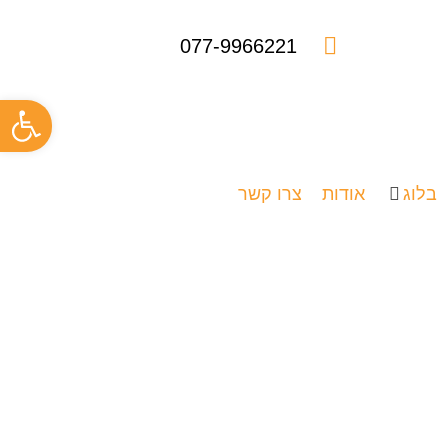
077-9966221
פתח
בלוג
אודות
צרו קשר