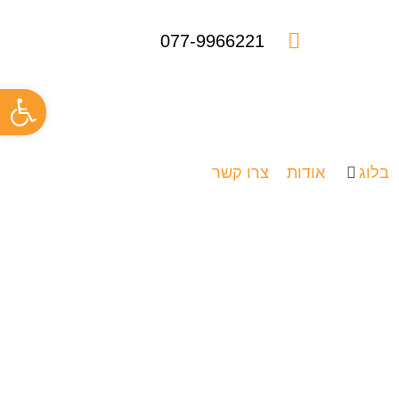
077-9966221
פתח
בלוג
אודות
צרו קשר